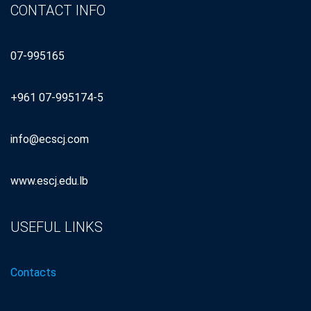
CONTACT INFO
07-995165
+961 07-995174-5
info@ecscj.com
www.escj.edu.lb
USEFUL LINKS
Contacts