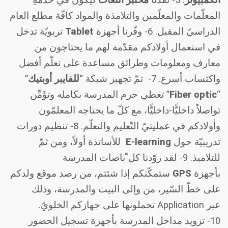
المعلّمات والمعلّمين والتلامذة والمواد كافّة مطلع العام
الدراسيّ المقبل.
6-
وفّرنا أجهزة
Tablet
تربويّة تدخل
في استعمال أولادكم مقدّمة لهم ما يحتاجون من
معارف ومعلومات وطرائق مساعدة على تعلّم أفضل
واكتساب أسرع.
7-
تمّ تجهيز شبكة “
للفايبر أوبتيك
”
“
Fiber optic
” تغطي حرم المدرسة بكامله وتؤَمِّن
تواصلاً داخليًّا-داخليًّا، مع كلّ ما يحتاجه المعلمّون
وأولادكم في عمليتيّ التّعليم والتعلّم.
8-
تنظيم دورات
تدريبيّة حول
E-learning
للأساتذة أولاً، ومن ثمّ
للتلاميذ.
9-
لقد زوّدنا كل ّباصات المدرسة
بأجهزة
GPS
ستمكّنكم إذا شئتم، من رصد موقع ولدكم
على خطّ
السّير، من وإلى البيت والمدرسة، وذلك
عبر
Application
تحملونها على جهازكم الخلويّ.
10-
تزويد مداخل المدرسة بأجهزة تسجيل الحضور