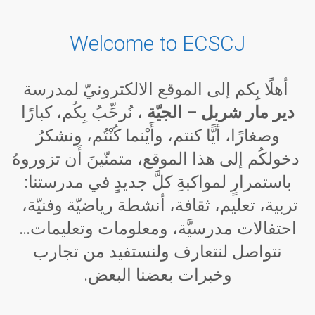
Welcome to ECSCJ
أهلًا بِكم إلى الموقع الالكترونيّ لمدرسة
دير مار شربل – الجيّة
، نُرحِّبُ بِكُم، كبارًا
وصغارًا، أيًّا كنتم، وأَيْنما كُنْتُم، ونشكرُ
دخولكُم إلى هذا الموقع، متمنّينَ أَن تزوروهُ
باستمرارٍ لمواكبةِ كلَّ جديدٍ في مدرستنا:
تربية، تعليم، ثقافة، أنشطة رياضيّة وفنيّة،
احتفالات مدرسيَّة، ومعلومات وتعليمات…
نتواصل لنتعارف ولنستفيد من تجارب
وخبرات بعضنا البعض.