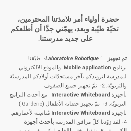
حضرة أولياء أمر تلامذتنا المحترمين،
تحيّة طيّبة وبعد،
يهمّني جدَّا أن أطلعكم
على جديد مدرستنا
.
تم تجهيز
Laboratoire Robotique
1-
طبّقنا
برنامج
Mobile application
والموقع الالكتروني
للمدرسة لتزويدكم بآخر مستجدّات أولادكم المدرسيّة
والتربويّة.
2-
تمَّ تجهيز جميع الصفوف
بأجهزة
Interactive Whiteboard
مع أحدث البرامج
التربويّة.
3-
تمّ تجهيز حضانة الأطفال (
Garderie
)
بأجهزة
Interactive Whiteboard
مُناسِبة لأعمارهم.
4-
لقد زوّدنا كلّ مرافق المدرسة
ب
أحدث أجهزة
الكمبيوتر
.
5-
نفذنا
مختبر اللغات
ليكون في خدمةِ