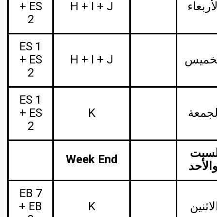
أربعاء
H + I + J
+ ES
2
ES 1
خميس
H + I + J
+ ES
2
ES 1
لجمعة
K
+ ES
2
السبت
Week End
EB 7
لاثنين
K
+ EB