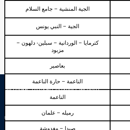
الجية المنشية – جامع السلام
الجية – النبي يونس
كترمايا – الوردانية – سبلين- دلهون –
مزبود
بعاصير
الناعمة – حارة الناعمة
WELCOME TO SAINT-CHARBEL WEBSITE
الناعمة
Bienvenue sur le website de l'Ecole Couvent
رميله – علمان
Saint-Charbel Al Jieh.
صيدا – مغدوشة