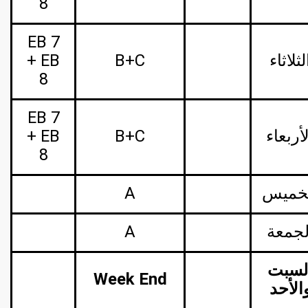
8
EB 7
لثلاثاء
B+C
+ EB
8
EB 7
أربعاء
B+C
+ EB
8
خميس
A
لجمعة
A
لسبت
Week End
الأحد