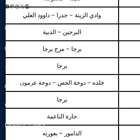
Facebook
Pinterest
Instagram
X
Google
وادي الزينة – جدرا – داوود العلي
CONTACT INFO
البرجين – الدبية
برجا – مرج برجا
07-995165
برجا
+961 07-995174-5
خلده – دوحة الحص – دوحة عرمون
info@ecscj.com
برجا
www.escj.edu.lb
حارة الناعمة
USEFUL LINKS
الدامور – بعورته