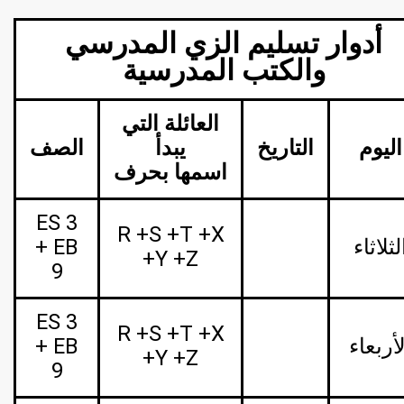
أدوار تسليم
الزي المدرسي
والكتب المدرسية
العائلة التي
اليوم
التاريخ
يبدأ
الصف
اسمها بحرف
ES 3
R +S +T +X
لثلاثاء
+ EB
+Y +Z
9
ES 3
R +S +T +X
أربعاء
+ EB
+Y +Z
9