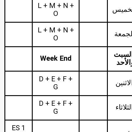
L + M + N +
خميس
O
L + M + N +
لجمعة
O
لسبت
Week End
الأحد
D + E + F +
لاثنين
G
D + E + F +
لثلاثاء
G
ES 1