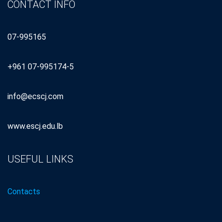
CONTACT INFO
07-995165
+961 07-995174-5
info@ecscj.com
www.escj.edu.lb
USEFUL LINKS
Contacts